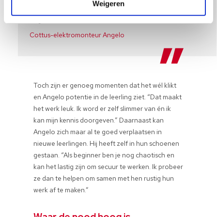
dat ik nu al zes jaar lang
Weigeren
bij Cottus werk.
Cottus-elektromonteur Angelo
Toch zijn er genoeg momenten dat het wél klikt
en Angelo potentie in de leerling ziet. “Dat maakt
het werk leuk. Ik word er zelf slimmer van én ik
kan mijn kennis doorgeven.” Daarnaast kan
Angelo zich maar al te goed verplaatsen in
nieuwe leerlingen. Hij heeft zelf in hun schoenen
gestaan. “Als beginner ben je nog chaotisch en
kan het lastig zijn om secuur te werken. Ik probeer
ze dan te helpen om samen met hen rustig hun
werk af te maken.”