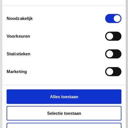
Toestemmingsselectie
Noodzakelijk
Voorkeuren
Statistieken
Marketing
Alles toestaan
Het hebben van leuke
Selectie toestaan
collega’s is de reden