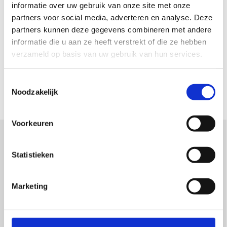
lezen van tekeningen en het instellen
informatie over uw gebruik van onze site met onze
van de MIG/MAG-apparatuur en de
partners voor social media, adverteren en analyse. Deze
bijbehorende gassen en
partners kunnen deze gegevens combineren met andere
elektrodedraad. Kwaliteit en veiligheid
informatie die u aan ze heeft verstrekt of die ze hebben
zullen een rode draad vormen tijdens
verzameld op basis van uw gebruik van hun services.
de veelal praktische lessen.
Toestemmingsselectie
Noodzakelijk
Voorkeuren
Statistieken
Wil je meer informatie?
Marketing
Tarief opleiding
MIG 3 aluminium € 3.970,- (excl. btw) Incl. examen en