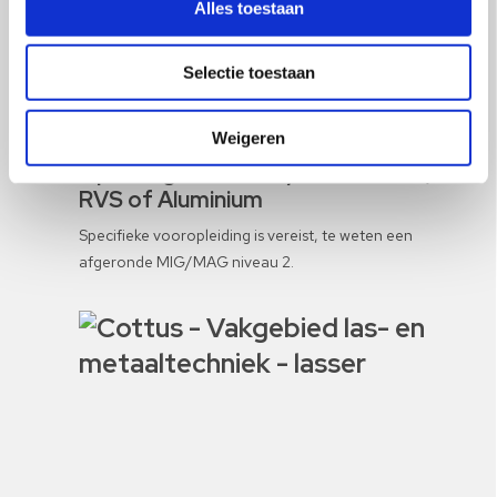
lesboeken
Alles toestaan
MAG 3 staal € 2.975,- (excl. btw) Incl. examen en
lesboeken
Selectie toestaan
MAG 3 rvs € 4.050,- (excl. btw) Incl. examen en
lesboeken
Weigeren
Opleidingseisen MIG/MAG 3 Staal,
RVS of Aluminium
Specifieke vooropleiding is vereist, te weten een
afgeronde MIG/MAG niveau 2.