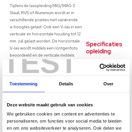
Tijdens de lasopleiding MIG/MAG 3
Staal, RVS of Aluminium wordt er in
verschillende posities met variërende
a-hoogtes gelast. Ook een V-las in een
verticale en horizontale houding tot 12
mm. zal gelast worden. De horizontale
Specificaties
V-las wordt middels een röntgenfoto
TEST
opleiding
beoordeeld en de verticale middels
Favoriet: ★
ultrasoon onderzoek. Tijdens de
Niveau: 3
theorielessen worden de volgende
Duur: 30 dagdelen
zaken behandeld:
Diploma: Ja
Toestemming
Details
Over
Vakgebied:
MIG
processen, apparatuur en
MAG lassen
materiaalgedrag tijdens het lassen;
(Lasopleidingen)
Deze website maakt gebruik van cookies
constructies;
Locatie(s):
We gebruiken cookies om content en advertenties te
uitvoering.
Apeldoorn
personaliseren, om functies voor social media te bieden
Heerenveen
Verder zal er aandacht zijn voor het
en om ons websiteverkeer te analyseren. Ook delen we
Helmond