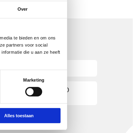
Over
 Lastraining TIG 3 RVS
 media te bieden en om ons
ze partners voor social
r:
nformatie die u aan ze heeft
ts van jullie?
Op werkdagen nemen we normaal gesproken
Marketing
act met je op. Heb je deze
 lezen over mijn (toekomstige)
 in het weekend gedaan? Dan proberen we
erug te komen.
gina over Industrie & Machinebouw
.
Alles toestaan