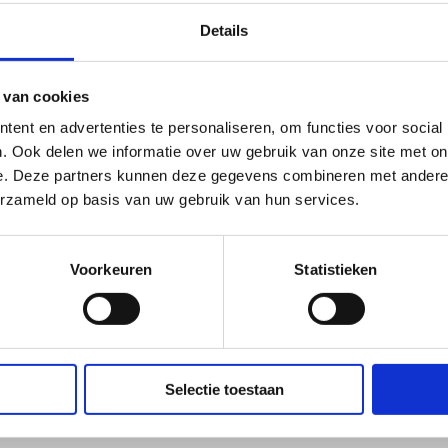
Details
Lasopleidingen
Lastraining TIG 3 RVS
Bedanktpagina
 van cookies
ent en advertenties te personaliseren, om functies voor social
. Ook delen we informatie over uw gebruik van onze site met on
pelijk beantwoorden we ze hie
e. Deze partners kunnen deze gegevens combineren met andere i
erzameld op basis van uw gebruik van hun services.
Wanneer hoor ik ie
act met je opnemen.
Zo snel mogelijk. 
Voorkeuren
Statistieken
binnen 24 uur cont
Waar kan ik meer
informatieaanvraag
vakgebied?
ttus en ons werk te zien op
op maandag bij je t
gerust eens een kijkje. Of
Dat kan op
deze pa
 vinden op
Facebook
,
Selectie toestaan