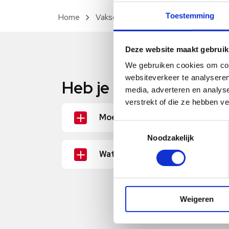
Toestemming
Vakschool
Overige opleidingen
Deze website maakt gebruik
We gebruiken cookies om cont
websiteverkeer te analyseren
Heb je nog vragen? Ho
media, adverteren en analys
verstrekt of die ze hebben v
Moet ik nu nog iets doen?
Toestemmingsselectie
Nee! Wij gaan zo snel mogelijk cont
Noodzakelijk
Wat kan ik tot die tijd doen?
Er zijn verschillende video’s over Co
ons
YouTube-kanaal
, dus neem daar 
volg ons op social media! We zijn te
Weigeren
LinkedIn
én
Instagram
.