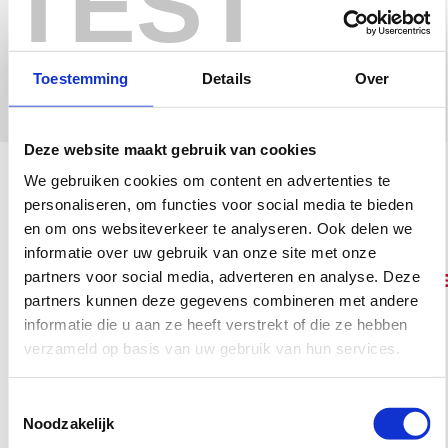
TEST
helpen we je graag bij!
Specialiseer in
AWS, NEN EN
of
ASME IX.
Toestemming
Details
Over
Deze website maakt gebruik van cookies
We gebruiken cookies om content en advertenties te
Vakschool
Overige opleidingen
personaliseren, om functies voor social media te bieden
Lasserkwalificaties
en om ons websiteverkeer te analyseren. Ook delen we
informatie over uw gebruik van onze site met onze
Lasserkwalificatie
partners voor social media, adverteren en analyse. Deze
Lascertificeringen
partners kunnen deze gegevens combineren met andere
Op zoek naar BMBE, MIG/MAG
informatie die u aan ze heeft verstrekt of die ze hebben
AWS D 1.1 certificeringen
of TIG lasserkwalificaties?
verzameld op basis van uw gebruik van hun services.
NEN-EN-ISO 9606-1
Laskwalificaties
Bekijk dan onze pagina
Toestemmingsselectie
ASME IX certificering
Noodzakelijk
Lasopleidingen
.