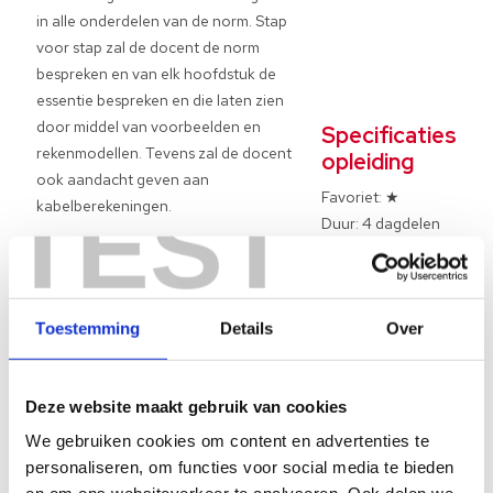
in alle onderdelen van de norm. Stap
voor stap zal de docent de norm
bespreken en van elk hoofdstuk de
essentie bespreken en die laten zien
door middel van voorbeelden en
Specificaties
rekenmodellen. Tevens zal de docent
opleiding
ook aandacht geven aan
Favoriet: ★
TEST
kabelberekeningen.
Duur: 4 dagdelen
Diploma: Ja
Naast de NEN 1010; 2007 worden de
Vakgebied: NEN 10
correctiebladen C1 2008 ook integraal
(
NEN & Veiligheid
)
behandeld. Ook zal er uitvoerig
Toestemming
Details
Over
Locatie(s):
aandacht aan de NPR 5310 worden
Apeldoorn
besteed.
Heerenveen
Deze website maakt gebruik van cookies
Opleidingseisen NEN 1010
We gebruiken cookies om content en advertenties te
Veiligheid
personaliseren, om functies voor social media te bieden
Kennis van elektrotechniek is een pre