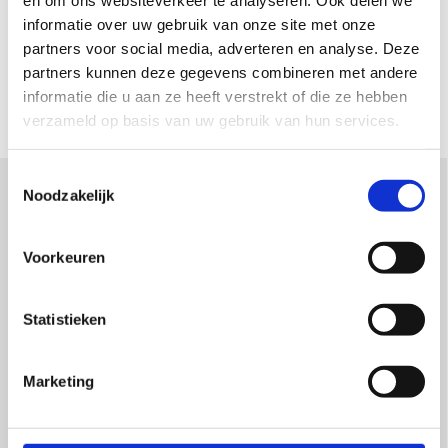
en om ons websiteverkeer te analyseren. Ook delen we
gezien de technische termen en
informatie over uw gebruik van onze site met onze
begrippen die de revue passeren.
partners voor social media, adverteren en analyse. Deze
partners kunnen deze gegevens combineren met andere
informatie die u aan ze heeft verstrekt of die ze hebben
verzameld op basis van uw gebruik van hun services.
Toestemmingsselectie
Noodzakelijk
Voorkeuren
Wat is de NEN 1010 Veiligheid?
De NEN 1010 is een reeds Nederlandse
Statistieken
veiligheidsbepalingen voor laagspanningsinstallaties
gebruikt door de elektrotechnische installatiebranche.
Marketing
NEN normen zijn geen wetten maar afspraken,
praktische richtlijnen die voor en door de markt zijn
gemaakt.