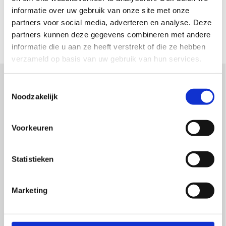
Kennis van elektrotechniek is een pre gezien het tempo van
informatie over uw gebruik van onze site met onze
deze basiscursus NEN 3140.
partners voor social media, adverteren en analyse. Deze
partners kunnen deze gegevens combineren met andere
informatie die u aan ze heeft verstrekt of die ze hebben
verzameld op basis van uw gebruik van hun services.
Toestemmingsselectie
Noodzakelijk
Wat is de NEN 3140?
Voorkeuren
De NEN 3140 “bedrijfsvoering van elektrische
installaties – laagspanning, is een Nederlandse norm
Statistieken
(NEN) voor veilige bedrijfsvoering van werkzaamheden
nabij of met elektrische objecten in het
laagspanningsgebied.
Marketing
Meer informatie over de