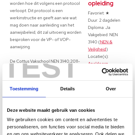
opleiding
worden hoe dit volgens een protocol
verloopt. Dit protocol is een
Favoriet: ★
werkinstructie en geeft aan wie wat
Duur: 2 dagdelen
mag doen naar aanleiding van het
Diploma: Ja
aanwijsbeleid; dit zal uitvoerig worden
Vakgebied: NEN
besproken voor de VP- of VOP-
3140 (
NEN &
aanwijzing.
Veiligheid
)
TEST
Locatie(s):
De Cottus Vakschool NEN 3140;2011-
Apeldoorn
training loopt stap voor stap door het
Heerenveen
aanwijsbeleid alsmede de reducties die
Helmond
men kan nemen om veilig te werken.
Toestemming
Details
Over
De cursus kan voor de aanwijzing VP
(Vakbekwaam Persoon) of VOP
(Voldoend Onderricht Persoon)
Deze website maakt gebruik van cookies
worden ingericht. De training kan
afgesloten worden met een toets.
We gebruiken cookies om content en advertenties te
personaliseren, om functies voor social media te bieden
Opleidingseisen
en om ons websiteverkeer te analyseren. Ook delen we