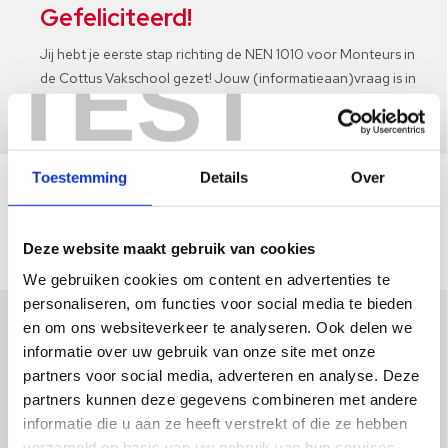
Gefeliciteerd!
Jij hebt je eerste stap richting de NEN 1010 voor Monteurs in
TEST
de Cottus Vakschool gezet! Jouw (informatieaan)vraag is in
goede orde ontvangen en hopelijk maken we snel kennis.
Toestemming
Details
Over
Vakschool
Overige opleidingen
NEN en Veiligheid
NEN 1010 voor monteurs
Deze website maakt gebruik van cookies
Bedanktpagina NEN 1010 voor monteurs
We gebruiken cookies om content en advertenties te
personaliseren, om functies voor social media te bieden
Heb je nog vragen? Hopelijk
en om ons websiteverkeer te analyseren. Ook delen we
informatie over uw gebruik van onze site met onze
beantwoorden we ze hier:
partners voor social media, adverteren en analyse. Deze
partners kunnen deze gegevens combineren met andere
Moet ik nu nog iets doen?
informatie die u aan ze heeft verstrekt of die ze hebben
verzameld op basis van uw gebruik van hun services.