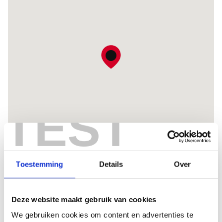
TEST
Toestemming
Details
Over
Wil je meer weten?
Deze website maakt gebruik van cookies
Ben jij enthousiast geworden over de vacature? Solliciteer dan
snel of bel voor vragen.
We gebruiken cookies om content en advertenties te