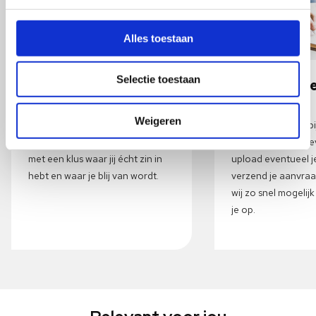
Alles toestaan
Selectie toestaan
Vacature bekijken
Laat je geg
achter
Lees eerst de vacature op je
Weigeren
gemak door. We vinden het
Past de vacature b
belangrijk dat je aan de slag gaat
zo! Vul snel je gege
met een klus waar jij écht zin in
upload eventueel j
hebt en waar je blij van wordt.
verzend je aanvra
wij zo snel mogelij
je op.