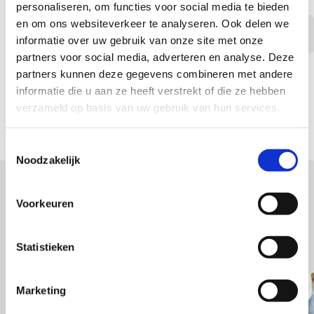
personaliseren, om functies voor social media te bieden
en om ons websiteverkeer te analyseren. Ook delen we
Vacature is verlopen
informatie over uw gebruik van onze site met onze
partners voor social media, adverteren en analyse. Deze
partners kunnen deze gegevens combineren met andere
informatie die u aan ze heeft verstrekt of die ze hebben
verzameld op basis van uw gebruik van hun services.
Toestemmingsselectie
Het sollicitatieproces
Noodzakelijk
Zo gaan we te werk als jij solliciteert op een functie bij Cottus.
Voorkeuren
1
2
3
4
Statistieken
Marketing