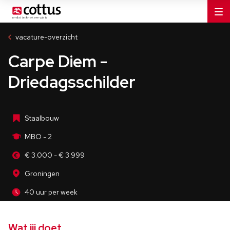
Aannemers
MBO - 2
vacature-overzicht
Groningen
Carpe Diem -
40 uur per week
Driedagsschilder
Staalbouw
MBO - 2
€ 3.000 - € 3.999
Groningen
40 uur per week
Wat jij doet