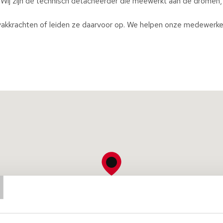
 Wij zijn dé technisch detacheerder die meewerkt aan de dromen
akkrachten of leiden ze daarvoor op. We helpen onze medewerker
T