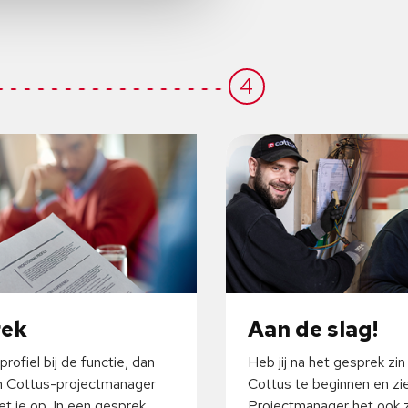
4
rek
Aan de slag!
profiel bij de functie, dan
Heb jij na het gesprek zin
 Cottus-projectmanager
Cottus te beginnen en zi
t je op. In een gesprek
Projectmanager het ook z