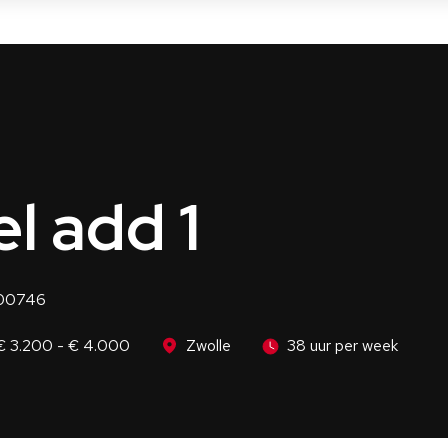
l add 1
000746
€ 3.200 - € 4.000
Zwolle
38 uur per week