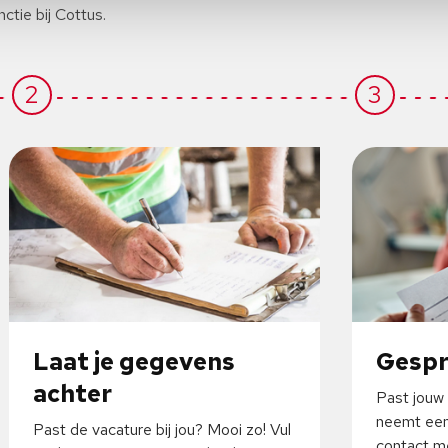
nctie bij Cottus.
2
3
Laat je gegevens
Gesp
achter
Past jouw 
neemt een
Past de vacature bij jou? Mooi zo! Vul
contact me