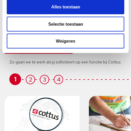
a.gering@employmentgroup.nl
Alles toestaan
LinkedIn
WhatsApp
Selectie toestaan
Weigeren
Het sollicitatieproces
Zo gaan we te werk als jij solliciteert op een functie bij Cottus.
1
2
3
4