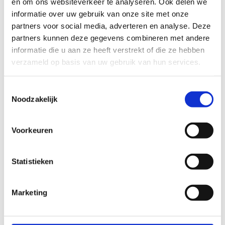
en om ons websiteverkeer te analyseren. Ook delen we
informatie over uw gebruik van onze site met onze
partners voor social media, adverteren en analyse. Deze
partners kunnen deze gegevens combineren met andere
informatie die u aan ze heeft verstrekt of die ze hebben
verzameld op basis van uw gebruik van hun services.
Toestemmingsselectie
Noodzakelijk
Voorkeuren
Kunnen wij je helpen?
Statistieken
Liza
Marketing
Consultant topper
0612345678