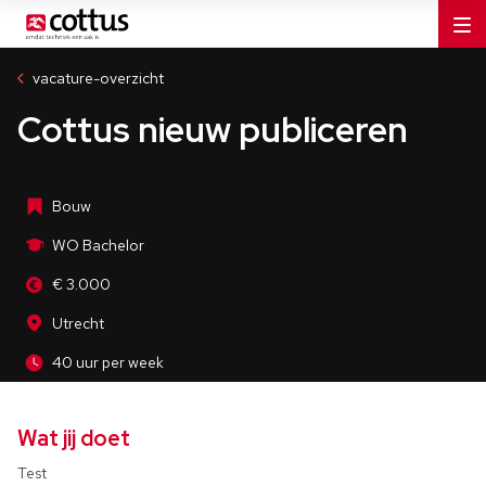
Aannemers
WO Bachelor
vacature-overzicht
Utrecht
Cottus nieuw publiceren
40 uur per week
Bouw
WO Bachelor
€ 3.000
Utrecht
40 uur per week
Wat jij doet
Test