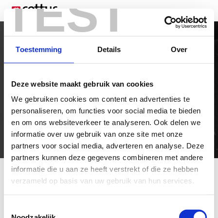
TEST
Darius1v1
Toestemming
Details
Over
Commercie
Deze website maakt gebruik van cookies
HBO Master
We gebruiken cookies om content en advertenties te
€ 4.000 - € 5.000
personaliseren, om functies voor social media te bieden
Frysk
en om ons websiteverkeer te analyseren. Ook delen we
informatie over uw gebruik van onze site met onze
35 uur per week
partners voor social media, adverteren en analyse. Deze
partners kunnen deze gegevens combineren met andere
informatie die u aan ze heeft verstrekt of die ze hebben
Start je sollicitatie
verzameld op basis van uw gebruik van hun services.
Er zijn drie stappen, het begint met de persoonsgegevens, daarna
de adresgegevens en houd eventueel je motivatie en CV bij de
Toestemmingsselectie
Noodzakelijk